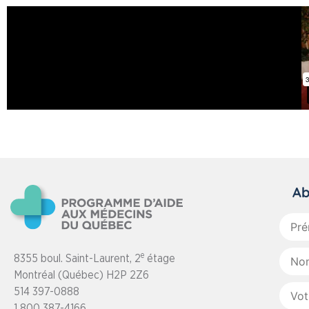
Ab
Prén
:
Nom
e
8355 boul. Saint-Laurent, 2
étage
:
Montréal (Québec) H2P 2Z6
Votre
514 397-0888
courri
1 800 387-4166