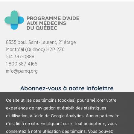
e
8355 boul. Saint-Laurent, 2
étage
Montréal (Québec) H2P 2Z6
514 397-0888
1 800 387-4166
info@pamq.org
Abonnez-vous à notre infolettre
Prénom
Ce site utilise des témoins (cookies) pour améliorer votre
:
expérience de navigation et établir des statistiques
Nom
d’utilisation, à l’aide de Google Analytics. Aucun partenaire
:
n’est lié à ce site. En cliquant sur « Tout accepter », vous
Votre
consentez à notre utilisation des témoins. Vous pouvez
courriel