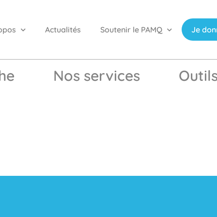
opos
Actualités
Soutenir le PAMQ
Je don
he
Nos services
Outil