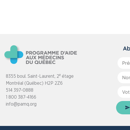
Ab
Prén
:
Nom
e
8355 boul. Saint-Laurent, 2
étage
:
Montréal (Québec) H2P 2Z6
Votre
514 397-0888
courri
:
1 800 387-4166
info@pamq.org