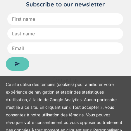
Subscribe to our newsletter
First
name
:
Last
name
:
Email
:
Contact us
Ce site utilise des témoins (cookies) pour améliorer votre
Testimonials
expérience de navigation et établir des statistiques
FAQ
d’utilisation, à l’aide de Google Analytics. Aucun partenaire
Privacy policy
n’est lié à ce site. En cliquant sur « Tout accepter », vous
consentez à notre utilisation des témoins. Vous pouvez
révoquer votre consentement ou vous opposer au traitement
des données à tout moment en cliquant sur « Personnaliser ».