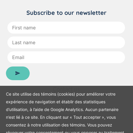
Subscribe to our newsletter
First
name
:
Last
name
:
Email
:
Contact us
Ce site utilise des témoins (cookies) pour améliorer votre
Testimonials
expérience de navigation et établir des statistiques
FAQ
d’utilisation, à l’aide de Google Analytics. Aucun partenaire
Privacy policy
n’est lié à ce site. En cliquant sur « Tout accepter », vous
consentez à notre utilisation des témoins. Vous pouvez
révoquer votre consentement ou vous opposer au traitement